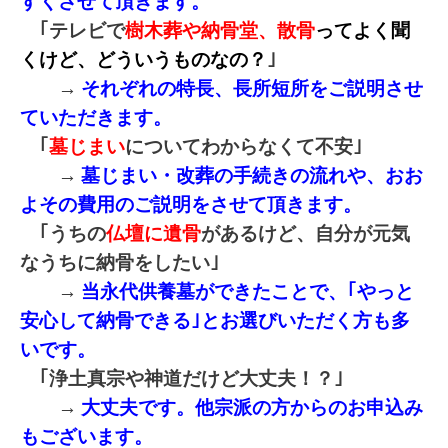
すくさせて頂きます。
｢テレビで
樹木葬や納骨堂、散骨
ってよく聞
くけど、どういうものなの？
｣
→
それぞれの特長、長所短所をご説明させ
ていただきます。
｢
墓じまい
についてわからなくて不安｣
→
墓じまい・改葬の手続きの流れや、おお
よその費用のご説明をさせて頂きます。
｢うちの
仏壇に遺骨
があるけど、自分が元気
なうちに納骨をしたい｣
→
当永代供養墓ができたことで、｢やっと
安心して納骨できる｣とお選びいただく方も多
いです。
｢浄土真宗や神道だけど大丈夫！？｣
→
大丈夫です。他宗派の方からのお申込み
もございます。