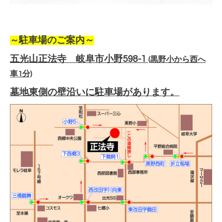
～
駐車場のご案内～
五光山正法寺 岐阜市小野598-1
(黒野小から西へ
車1分)
墓地東側の壁沿いに駐車場があります。