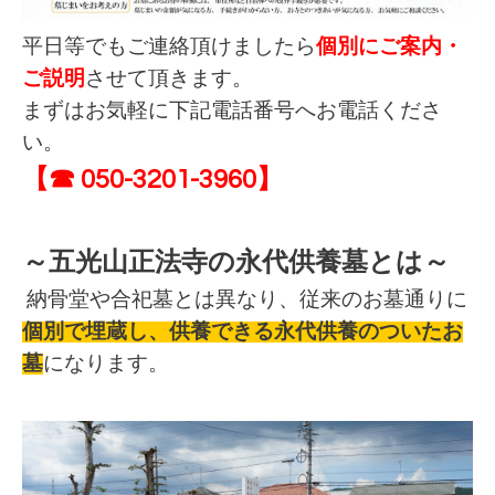
平日等でも
ご連絡頂けましたら
個別にご案内・
ご説明
させて頂きます。
まずはお気軽に下記電話番号へお電話くださ
い。
【☎ 050-3201-3960】
～五光山正法寺の永代供養墓とは～
納骨堂や合
祀墓とは異なり、従来のお墓通りに
個別で埋蔵し、供養できる永代供養のついたお
墓
になります。