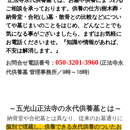
正法寺永代供養墓では、お墓や供養にまつわる
ご相談を承っております
。供養の仕方(樹木葬・
納骨堂・合祀(し)墓・散骨との比較など)につい
てや墓じまいのことをはじめ、どんな
ことでも
気になる事がございましたら、まずはお気軽に
お電話くださいませ。『知識や情報があれば、
不安は解消します。』
050-3201-3960
お問合せ電話番号：
正法寺永
(
代供養墓 管理事務所／
時～
時
9
18
)
～五光山正法寺の永代供養墓とは～
納骨堂や合
祀墓とは異なり、従来のお墓通りに
個別で埋蔵し、供養できる永代供養のついたお