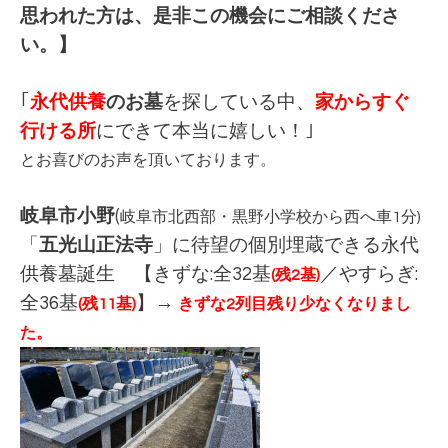
思われた方は、是非この機会にご相談くださ
い。】
｢
永代供養
のお墓
を探している中、
家からすぐ
行ける所
にできて本当に嬉しい！｣
とお喜びのお声を頂いております。
岐阜市小野
(
岐阜市北西部・
黒野小学校から西へ車1分
)
「
五光山正法寺
」に待望の個別埋蔵できる永代
供養墓誕生 【
きずな:全32基
／やすらぎ:
(残2基)
全36基
】→
(残11基)
きずな2列目
残り少なくなりまし
た。