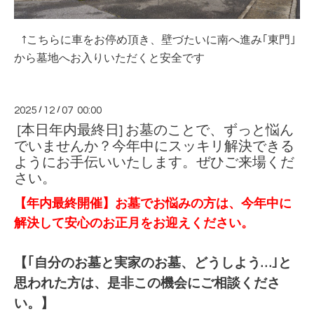
↑こちらに車をお停め頂き、壁づたいに南へ進み｢東門｣
から墓地へお入りいただくと安全です
2025
/
12
/
07 00:00
[本日年内最終日] お墓のことで、ずっと悩ん
でいませんか？今年中にスッキリ解決できる
ようにお手伝いいたします。ぜひご来場くだ
さい。
【年内最終開催】お墓でお悩みの方は、今年中に
解決して安心のお正月をお迎えください。
【｢自分のお墓と実家のお墓、どうしよう…｣と
思われた方は、是非この機会にご相談くださ
い。】