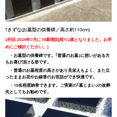
↑きずな(お墓型の供養碑／高さ約110cm)
2列目 2024年7月に16基増設
[残り2基となりました。お早
めにご検討ください。]
・お墓型の供養碑です。｢普通のお墓｣に想いがある方
もお喜び頂ける形です。
・普通のお墓程度の高さがあり見栄えもよく、また立
ったままお花やお線香のお世話ができ快適です。
・10名程度納骨できます。ご実家の｢墓じまい｣の改葬
先としてもお勧めです。