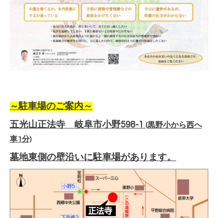
～
駐車場のご案内～
五光山正法寺 岐阜市小野598-1
(黒野小から西へ
車1分)
墓地東側の壁沿いに駐車場があります。