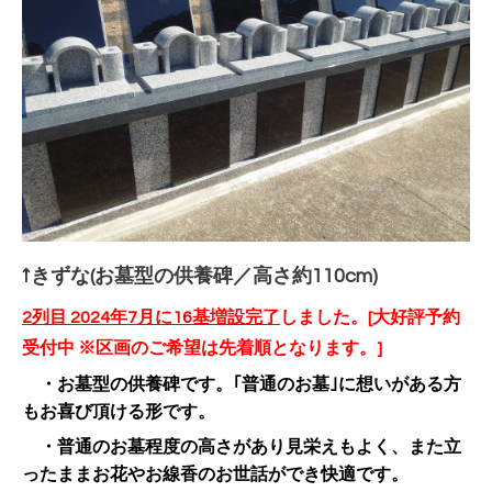
↑きずな(お墓型の供養碑／高さ約110cm)
2列目 2024年7月に16基増設完了
しました。
[大好評予約
受付中 ※区画のご希望は先着順となります。]
・お墓型の供養碑です。｢普通のお墓｣に想いがある方
もお喜び頂ける形です。
・普通のお墓程度の高さがあり見栄えもよく、また立
ったままお花やお線香のお世話ができ快適です。