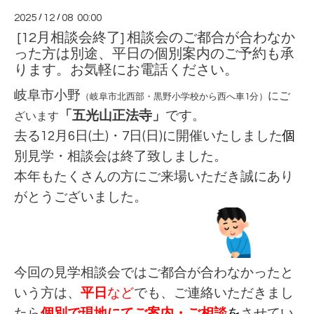
2025
/
12
/
08 00:00
[12月相談会終了] 相談会のご都合が合わなか
った方は別途、平日の個別案内のご予約も承
ります。お気軽にお電話ください。
岐阜市小野
にご
（岐阜市北西部・黒野小学校から西へ車1分）
「五光山正法寺」
です。
ざいます
去る12月6
日(土)・7
日(日)に
開催いたしました
個
別見学・相談会は終了致しました。
本年もたくさんの方にご来場いただき
誠にあり
がとうございました。
今回の見学相談会ではご都合が合わなかったと
いう方は、
平日
など
でも、ご連絡いただきまし
たら
個別で現地にてご案内・ご相談
を
させてい